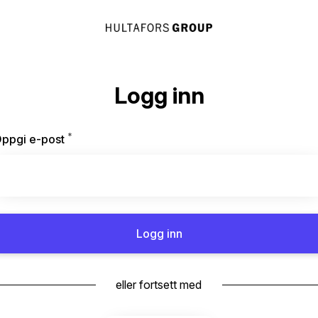
Logg inn
*
Påkrevd
ppgi e-post
Logg inn
eller fortsett med