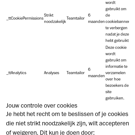
wordt
gebruikt om
Strikt
6
de
_ttCookiePermissions
Teamtailor
noodzakelijk
maanden
cookiebanner
te verbergen
nadat je deze
hebt gebruikt.
Deze cookie
wordt
gebruikt om
informatie te
6
_ttAnalytics
Analyses
Teamtailor
verzamelen
maanden
over hoe
bezoekers de
site
gebruiken.
Jouw controle over cookies
Je hebt het recht om te beslissen of je cookies
die niet strikt noodzakelijk zijn, wilt accepteren
of weigeren. Dit kun je doen door: