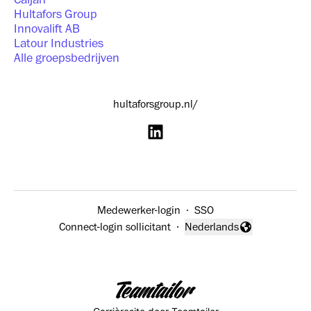
Hultafors Group
Innovalift AB
Latour Industries
Alle groepsbedrijven
hultaforsgroup.nl/
Medewerker-login
·
SSO
Connect-login sollicitant
·
Nederlands
Taal wijzigen