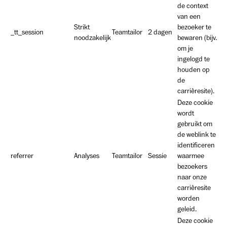
de context
van een
Strikt
bezoeker te
_tt_session
Teamtailor
2 dagen
noodzakelijk
bewaren (bijv.
om je
ingelogd te
houden op
de
carrièresite).
Deze cookie
wordt
gebruikt om
de weblink te
identificeren
referrer
Analyses
Teamtailor
Sessie
waarmee
bezoekers
naar onze
carrièresite
worden
geleid.
Deze cookie